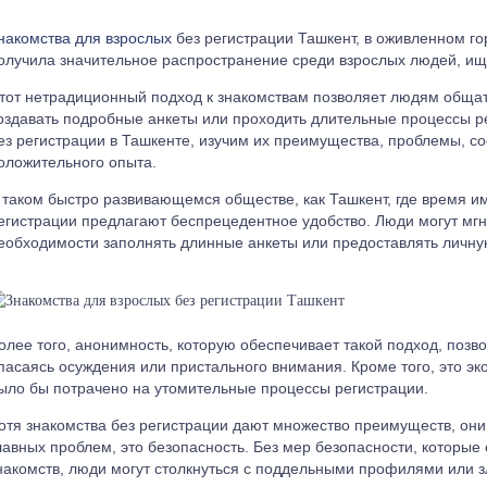
накомства для взрослых
без регистрации Ташкент, в оживленном го
олучила значительное распространение среди взрослых людей, и
тот нетрадиционный подход к знакомствам позволяет людям обща
оздавать подробные анкеты или проходить длительные процессы ре
ез регистрации в Ташкенте, изучим их преимущества, проблемы, с
оложительного опыта.
 таком быстро развивающемся обществе, как Ташкент, где время и
егистрации предлагают беспрецедентное удобство. Люди могут мгн
еобходимости заполнять длинные анкеты или предоставлять личн
олее того, анонимность, которую обеспечивает такой подход, поз
пасаясь осуждения или пристального внимания. Кроме того, это эк
ыло бы потрачено на утомительные процессы регистрации.
отя знакомства без регистрации дают множество преимуществ, он
лавных проблем, это безопасность. Без мер безопасности, котор
накомств, люди могут столкнуться с поддельными профилями или