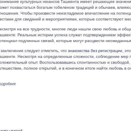
онимание культурных нюансов Ташкента имеет решающее значение
ожет похвастаться богатым гобеленом традиций и обычаев, влия
тношения. Чтобы произвести неизгладимое впечатление на потенц
естами для свиданий и мероприятиями, которые соответствуют мес
есмотря на все трудности, многие люди нашли свою любовь и об
ашкенте. Реальные истории успеха служат подтверждением эффект
отенциал подлинных связей, которые могут расцвести неожиданны
 заключение следует отметить, что
знакомства без регистрации
, эт
ашкенте. Несмотря на определенные сложности, соблюдение мер п
оложительный опыт. Воспользовавшись спонтанностью и свободой, 
утешествие, полное открытий, и в конечном итоге найти любовь в 
одробнее
Знакомства для взрос
нонимные знакомства Ташкент
рямые взрослые знакомства Ташкент
делись с подругой