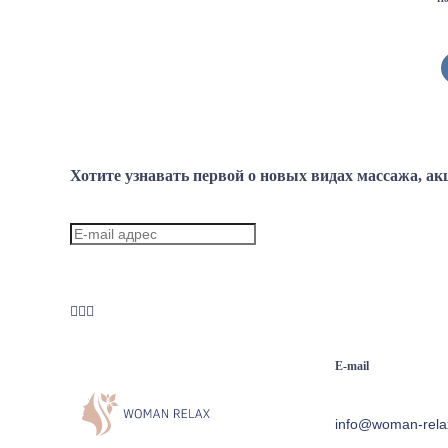
Б
Л
А
Т
з
Т
Б
Б
А
Хотите узнавать первой о новых видах массажа, ак
Н
в
У
П
з
О
З
E-mail
Б
М
Ле
info@woman-relax