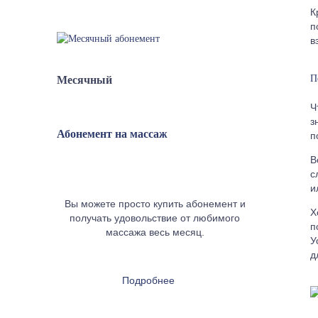
К
п
в
П
Месячный
Ч
з
Абонемент на массаж
п
В
с
и
Вы можете просто купить абонемент и
Х
получать удовольствие от любимого
п
массажа весь месяц.
У
д
Подробнее