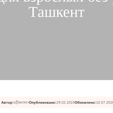
Ташкент
๖ۣۜƊᴍɪᴛʀɪʏ
Автор:
Опубликовано:
29.02.2024
Обновлено:
10.07.202