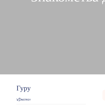
Гуру
๖ۣۜƊᴍɪᴛʀɪʏ