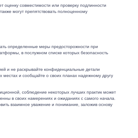
ет оценку совместимости или проверку подлинности
также могут препятствовать полноценному
дать определенные меры предосторожности при
латформы, в послужном списке которых безопасность
ией и не раскрывайте конфиденциальные детали
ых местах и сообщайте о своих планах надежному другу
диционной, соблюдение некоторых лучших практик может
венны в своих намерениях и ожиданиях с самого начала.
овить взаимное уважение и понимание, заложив основу