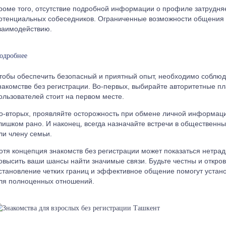
роме того, отсутствие подробной информации о профиле затрудня
отенциальных собеседников. Ограниченные возможности общения 
заимодействию.
одробнее
тобы обеспечить безопасный и приятный опыт, необходимо соблю
накомстве без регистрации. Во-первых, выбирайте авторитетные п
ользователей стоит на первом месте.
о-вторых, проявляйте осторожность при обмене личной информац
лишком рано. И наконец, всегда назначайте встречи в общественн
ли члену семьи.
отя концепция знакомств без регистрации может показаться нетра
овысить ваши шансы найти значимые связи. Будьте честны и откро
становление четких границ и эффективное общение помогут устан
ля полноценных отношений.