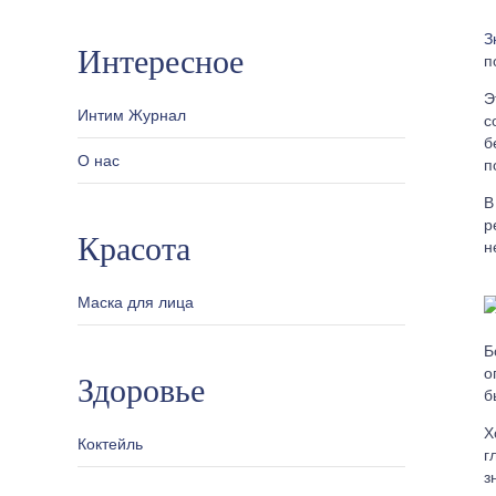
З
Интересное
п
Э
Интим Журнал
с
б
О нас
п
В
р
Красота
н
Маска для лица
Б
о
Здоровье
б
Х
Коктейль
г
з