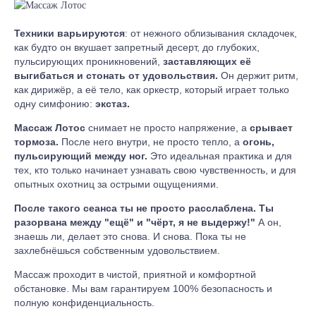
Техники варьируются
: от нежного облизывания складочек,
как будто он вкушает запретный десерт, до глубоких,
пульсирующих проникновений,
заставляющих её
выгибаться и стонать от удовольствия.
Он держит ритм,
как дирижёр, а её тело, как оркестр, который играет только
одну симфонию:
экстаз.
Массаж Лотос
снимает не просто напряжение, а
срывает
тормоза.
После него внутри, не просто тепло, а
огонь,
пульсирующий между ног.
Это идеальная практика и для
тех, кто только начинает узнавать свою чувственность, и для
опытных охотниц за острыми ощущениями.
После такого сеанса ты не просто расслаблена. Ты
разорвана между "ещё" и "чёрт, я не выдержу!"
А он,
знаешь ли, делает это снова. И снова. Пока ты не
захлебнёшься собственным удовольствием.
Массаж проходит в чистой, приятной и комфортной
обстановке. Мы вам гарантируем 100% безопасность и
полную конфиденциальность.