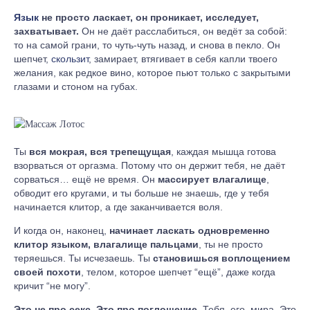
Язык
не просто ласкает, он проникает, исследует,
захватывает.
Он не даёт расслабиться, он ведёт за собой:
то на самой грани, то чуть-чуть назад, и снова в пекло. Он
шепчет,
скользит
, замирает, втягивает в себя капли твоего
желания, как редкое вино, которое пьют только с закрытыми
глазами и стоном на губах.
Ты
вся мокрая, вся трепещущая
, каждая мышца готова
взорваться от оргазма. Потому что он держит тебя, не даёт
сорваться… ещё не время. Он
массирует влагалище
,
обводит его кругами, и ты больше не знаешь, где у тебя
начинается клитор, а где заканчивается воля.
И когда он, наконец,
начинает ласкать одновременно
клитор языком, влагалище пальцами
, ты не просто
теряешься. Ты исчезаешь. Ты
становишься воплощением
своей похоти
, телом, которое шепчет “ещё”, даже когда
кричит “не могу”.
Это не про секс. Это про поглощение.
Тебя, его, мира. Это