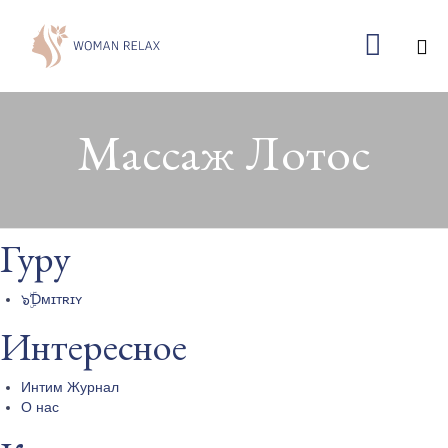

Ski
to
Массаж Лотос
co
Гуру
๖ۣۜƊᴍɪᴛʀɪʏ
Интересное
Интим Журнал
О нас