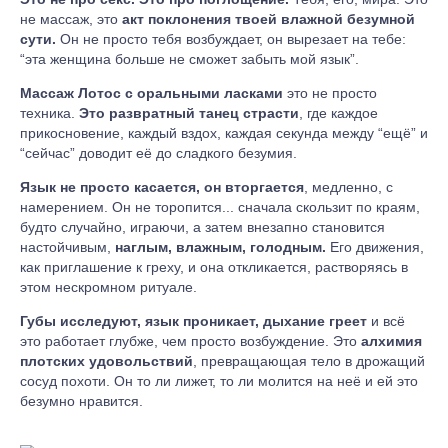
не массаж, это
акт поклонения твоей влажной безумной
сути.
Он не просто тебя возбуждает, он вырезает на тебе:
“эта женщина больше не сможет забыть мой язык”.
Массаж Лотос с оральными ласками
это не просто
техника.
Это развратный танец страсти
, где каждое
прикосновение, каждый вздох, каждая секунда между “ещё” и
“сейчас” доводит её до сладкого безумия.
Язык не просто касается, он вторгается
, медленно, с
намерением. Он не торопится... сначала скользит по краям,
будто случайно, играючи, а затем внезапно становится
настойчивым,
наглым, влажным, голодным.
Его движения,
как приглашение к греху, и она откликается, растворяясь в
этом нескромном ритуале.
Губы исследуют, язык проникает, дыхание греет
и всё
это работает глубже, чем просто возбуждение. Это
алхимия
плотских удовольствий
, превращающая тело в дрожащий
сосуд похоти. Он то ли лижет, то ли молится на неё и ей это
безумно нравится.