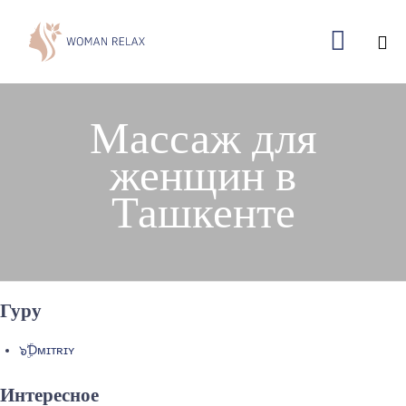

Ski
to
Массаж для
con
женщин в
Ташкенте
Гуру
๖ۣۜƊᴍɪᴛʀɪʏ
Интересное