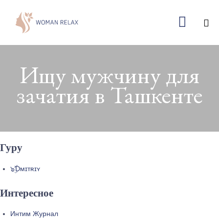

Ski
to
Ищу мужчину для
co
зачатия в Ташкенте
Гуру
๖ۣۜƊᴍɪᴛʀɪʏ
Интересное
Интим Журнал