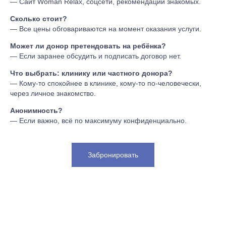
— Сайт Woman Relax, соцсети, рекомендации знакомых.
Сколько стоит?
— Все цены обговариваются на момент оказания услуги.
Может ли донор претендовать на ребёнка?
— Если заранее обсудить и подписать договор нет.
Что выбрать: клинику или частного донора?
— Кому-то спокойнее в клинике, кому-то по-человечески,
через личное знакомство.
Анонимность?
— Если важно, всё по максимуму конфиденциально.
Забронировать
Ищу мужчину для зачатия в Ташкенте
ищу мужчину для рождения ребёнка Ташкент
ищу мужчину для зачатия ребёнка Ташкент
ищу партнёра для зачатия Ташкент
ищу мужчину для натурального зачатия Ташкент