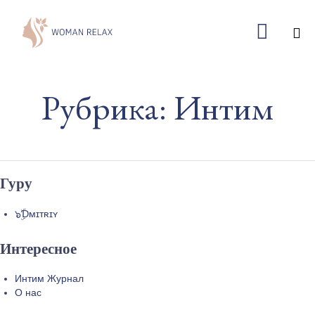

Ski
to
Рубрика:
Интим
co
Гуру
๖ۣۜƊᴍɪᴛʀɪʏ
Интересное
Интим Журнал
О нас